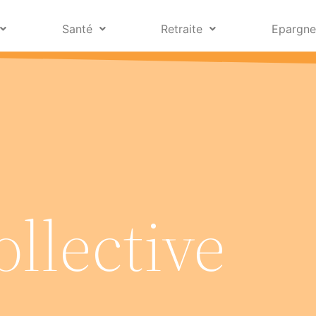
Santé
Retraite
Epargn
ollective