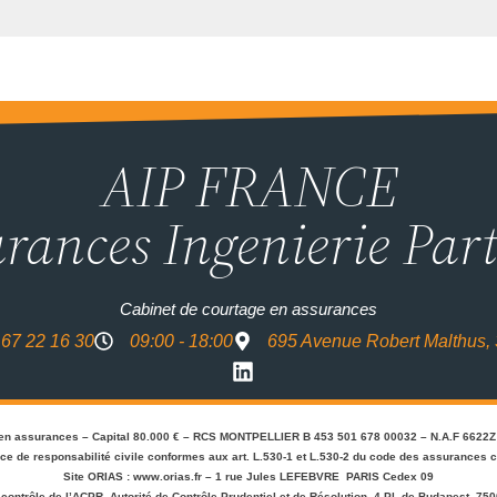
AIP FRANCE
rances Ingenierie Par
Cabinet de courtage en assurances
 67 22 16 30
09:00 - 18:00
695 Avenue Robert Malthus,
en assurances – Capital 80.000 € – RCS MONTPELLIER B 453 501 678 00032 – N.A.F 6622
nce de responsabilité civile conformes aux art. L.530-1 et L.530-2 du code des assurances 
Site ORIAS : www.orias.fr – 1 rue Jules LEFEBVRE PARIS Cedex 09
contrôle de l’ACPR, Autorité de Contrôle Prudentiel et de Résolution, 4 Pl. de Budapest, 75