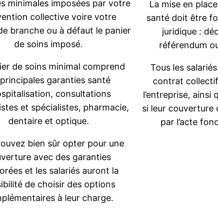
es minimales imposées par votre
La mise en place
ention collective voire votre
santé doit être f
de branche ou à défaut le panier
juridique : dé
de soins imposé.
référendum ou 
ier de soins minimal comprend
Tous les salarié
 principales garanties santé
contrat collecti
ospitalisation, consultations
l’entreprise, ainsi
istes et spécialistes, pharmacie,
si leur couverture 
dentaire et optique.
par l’acte fon
ouvez bien sûr opter pour une
verture avec des garanties
orées et les salariés auront la
ibilité de choisir des options
plémentaires à leur charge.