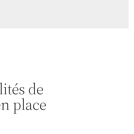
ités de
en place