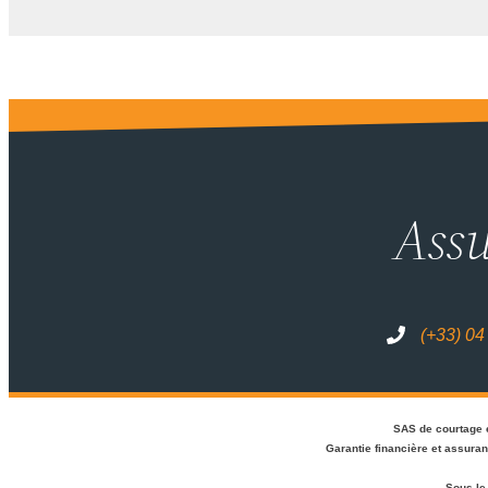
Assu
(+33) 04
SAS de courtage 
Garantie financière et assura
Sous le 