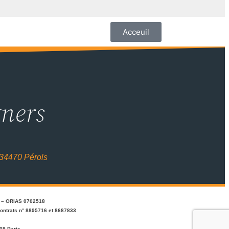
Acceuil
tners
 34470 Pérols
Z – ORIAS 0702518
contrats n° 8895716 et 8687833
009 Paris