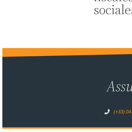
sociale
Assu
(+33) 04