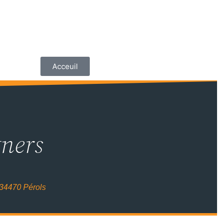
Acceuil
tners
 34470 Pérols