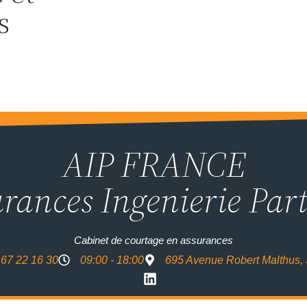
s
AIP FRANCE
rances Ingenierie Par
Cabinet de courtage en assurances
 67 22 16 30
09:00 - 18:00
695 Avenue Robert Malthus,