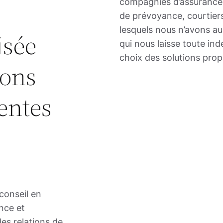
compagnies d’assurances,
de prévoyance, courtier
lesquels nous n’avons au
isée
qui nous laisse toute in
choix des solutions pro
ions
entes
conseil en
nce et
es relations de