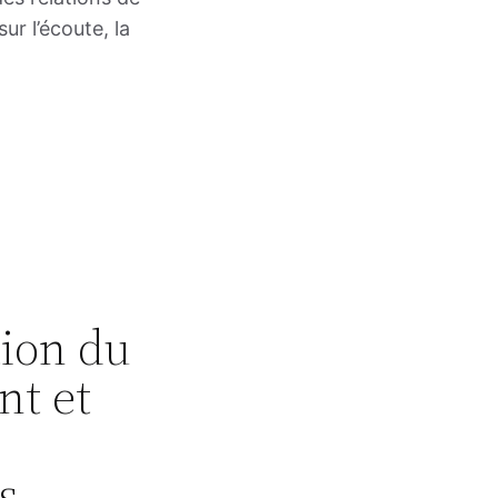
ur l’écoute, la
tion du
nt et
s