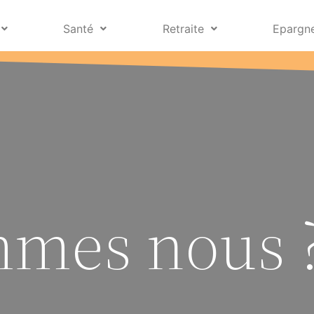
Santé
Retraite
Epargn
mmes nous 