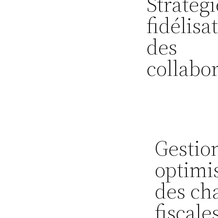
Stratégi
fidélisa
des
collabo
Gestio
optimi
des ch
fiscale