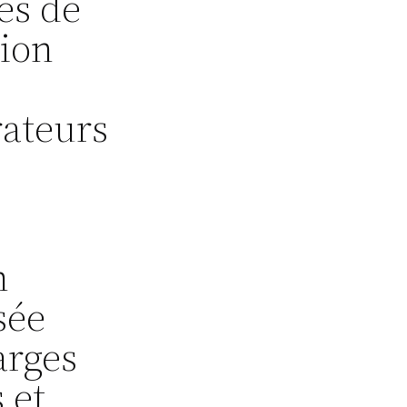
es de
tion
rateurs
n
sée
arges
s et