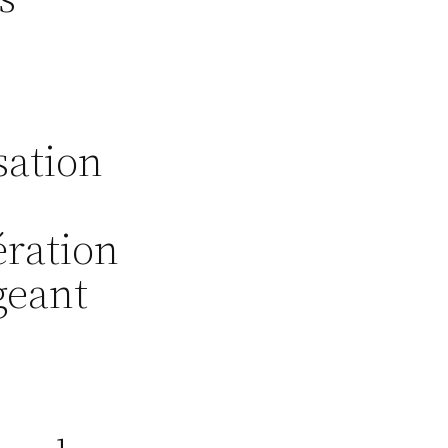
sation
ration
geant