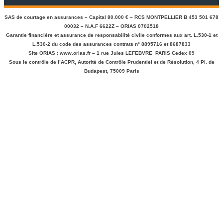
SAS de courtage en assurances – Capital 80.000 € – RCS MONTPELLIER B 453 501 678
00032 – N.A.F 6622Z – ORIAS 0702518
Garantie financière et assurance de responsabilité civile conformes aux art. L.530-1 et
L.530-2 du code des assurances contrats n° 8895716 et 8687833
Site ORIAS : www.orias.fr – 1 rue Jules LEFEBVRE PARIS Cedex 09
Sous le contrôle de l’ACPR, Autorité de Contrôle Prudentiel et de Résolution, 4 Pl. de
Budapest, 75009 Paris